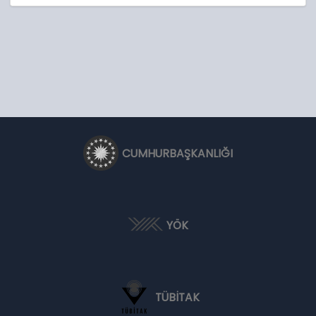
CUMHURBAŞKANLIĞI
YÖK
TÜBİTAK