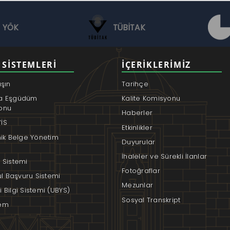
YÖK
TÜBİTAK
 SISTEMLERI
İÇERIKLERIMIZ
aşın
Tarihçe
a Eşgüdüm
Kalite Komisyonu
onu
Haberler
İS
Etkinlikler
nik Belge Yönetim
Duyurular
İhaleler ve Sürekli İlanlar
 Sistemi
Fotoğraflar
rul Başvuru Sistemi
Mezunlar
 Bilgi Sistemi (UBYS)
Sosyal Transkript
em