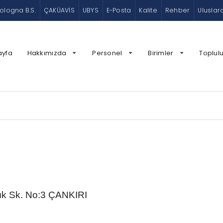
ologna B.S.
ÇAKÜAVİS
UBYS
E-Posta
Kalite
Rehber
Uluslar
ayfa
Hakkımızda
Personel
Birimler
Toplulu
lık Sk. No:3 ÇANKIRI