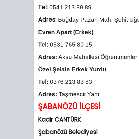
Tel:
0541 213 89 89
Adres:
Buğday Pazarı Mah. Şehit Uğu
Evren Apart (Erkek)
Tel:
0531 765 89 15
Adres:
Aksu Mahallesi Öğrentmenler
Özel Şelale Erkek Yurdu
Tel:
0376 213 83 83
Adres:
Taşmescit Yanı
ŞABANÖZÜ İLÇESİ
Kadir CANTÜRK
Şabanözü Belediyesi