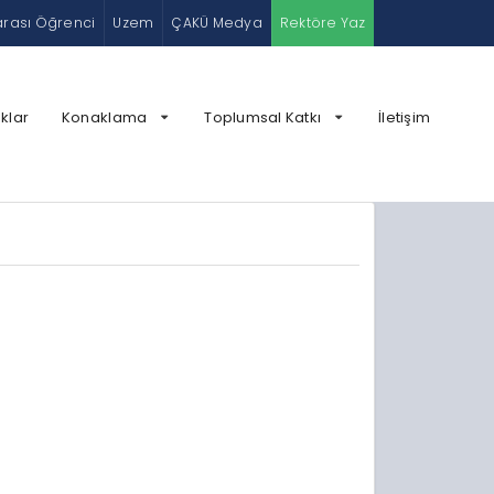
arası Öğrenci
Uzem
ÇAKÜ Medya
Rektöre Yaz
klar
Konaklama
Toplumsal Katkı
İletişim