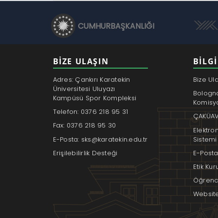
CUMHURBAŞKANLIĞI
BİZE ULAŞIN
BILGI
Adres: Çankırı Karatekin
Bize Ul
Üniversitesi Uluyazı
Bologn
Kampüsü Spor Kompleksi
Komisy
Telefon: 0376 218 95 31
ÇAKÜAV
Fax: 0376 218 95 30
Elektro
E-Posta: sks@karatekin.edu.tr
Sistemi
Erişilebilirlik Desteği
E-Posta
Etik Ku
Öğrenci
Websit