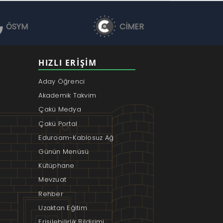
ÖSYM
CİMER
HIZLI ERIŞIM
Aday Öğrenci
Akademik Takvim
Çakü Medya
Çakü Portal
Eduroam-Kablosuz Ağ
Günün Menüsü
Kütüphane
Mevzuat
Rehber
Uzaktan Eğitim
Erişilebilirlik Bildirimi