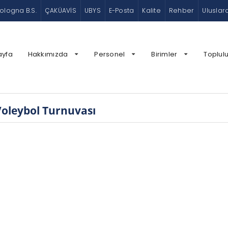
ologna B.S.
ÇAKÜAVİS
UBYS
E-Posta
Kalite
Rehber
Uluslar
ayfa
Hakkımızda
Personel
Birimler
Toplulu
oleybol Turnuvası