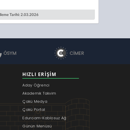
leme Tarihi: 2.03.2026
ÖSYM
CİMER
HIZLI ERIŞIM
Aday Öğrenci
Akademik Takvim
Çakü Medya
Çakü Portal
Eduroam-Kablosuz Ağ
Günün Menüsü