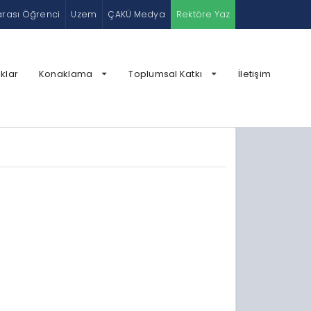
arası Öğrenci
Uzem
ÇAKÜ Medya
Rektöre Yaz
klar
Konaklama
Toplumsal Katkı
İletişim