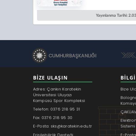
Yayınlanma Tarihi: 2.
CUMHURBAŞKANLIĞI
BİZE ULAŞIN
BILGI
Adres: Çankırı Karatekin
Bize Ul
Üniversitesi Uluyazı
Bologn
Kampüsü Spor Kompleksi
Komisy
Telefon: 0376 218 95 31
ÇAKÜAV
Fax: 0376 218 95 30
Elektro
E-Posta: sks@karatekin.edu.tr
Sistemi
Erişilebilirlik Desteği
E-Posta