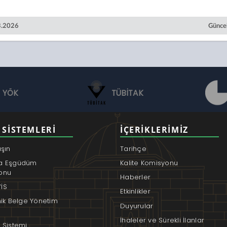
03.2026
Güncel
YÖK
TÜBİTAK
 SISTEMLERI
İÇERIKLERIMIZ
aşın
Tarihçe
a Eşgüdüm
Kalite Komisyonu
onu
Haberler
İS
Etkinlikler
nik Belge Yönetim
Duyurular
İhaleler ve Sürekli İlanlar
 Sistemi